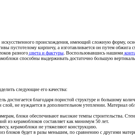
 искусственного происхождения, имеющий сложную форму, основн
тивы пустотелому кирпичу, а изготавливается он путем обжига 
локов разного
цвета и фактуры
. Воспользовавшись нашими
конт
амоблоки способны выдерживать достаточно большую вертикаль
делить следующие его качества:
ель достигается благодаря пористой структуре и большому колич
н слой, не нуждается в дополнительном утеплении. Материал об
ерам, блоки обеспечивают высокие темпы строительства. Стены 
ий из керамоблоков составляет как минимум 50 лет.
весу, керамоблоки не утяжеляют конструкцию.
н из блоков будет в разы меньшим, по сравнению с другими матер