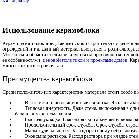
Калькулятор
Использование керамоблока
Керамический блок представляет собой строительный материал
ограждений и т.д. Данный материал выступает в роли альтерна
Московской области специализируется на производстве теплоб
ее особенностями,
ценовой политикой
и
проектами домов.
Кер
многоэтажного строительства.
Преимущества керамоблока
Среди положительных характеристик материала стоит особо вы
Высокие теплоизоляционные свойства.
Этот показат
Тепловая инертность.
Даже стена, выложенная в оди
баланс внутри помещения.
Быстрая укладка.
Благодаря своим внушительным разм
Продолжительный срок службы.
Срок службы строен
Малый удельный вес.
Благодаря своему небольшому 
Экономия раствора.
Расход раствора при кладке сте