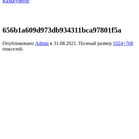
Калькулятор
656b1a609d973db934311bca97801f5a
Опубликовано
Admin
в
31.08.2021
. Полный размер
1024×768
пикселей.