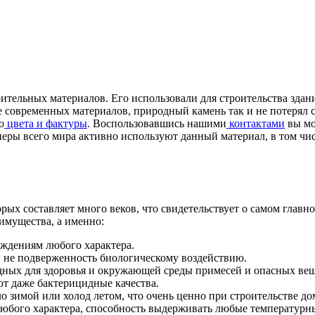
тельных материалов. Его использовали для строительства здани
е современных материалов, природный камень так и не потерял 
о
цвета и фактуры
. Воспользовавшись нашими
контактами
вы мо
еры всего мира активно используют данный материал, в том чис
рых составляет много веков, что свидетельствует о самом главно
имущества, а именно:
еждениям любого характера.
 не подверженность биологическому воздействию.
едных для здоровья и окружающей среды примесей и опасных вещ
ют даже бактерицидные качества.
о зимой или холод летом, что очень ценно при строительстве до
бого характера, способность выдерживать любые температурные