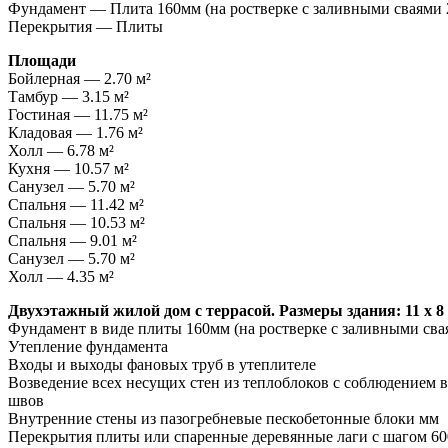
Фундамент — Плита 160мм (на ростверке с заливными сваями
Перекрытия — Плиты
Площади
Бойлерная — 2.70 м²
Тамбур — 3.15 м²
Гостиная — 11.75 м²
Кладовая — 1.76 м²
Холл — 6.78 м²
Кухня — 10.57 м²
Санузел — 5.70 м²
Спальня — 11.42 м²
Спальня — 10.53 м²
Спальня — 9.01 м²
Санузел — 5.70 м²
Холл — 4.35 м²
Двухэтажный жилой дом с террасой. Размеры здания: 11 x 8 
Фундамент в виде плиты 160мм (на ростверке с заливными св
Утепление фундамента
Входы и выходы фановых труб в утеплителе
Возведение всех несущих стен из теплоблоков с соблюдением в
швов
Внутренние стены из пазогребневые пескобетонные блоки мм
Перекрытия плиты или спаренные деревянные лаги с шагом 6