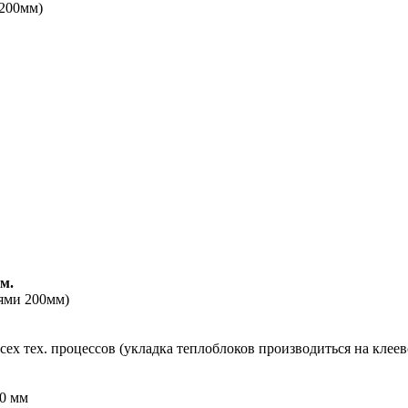
 200мм)
м.
аями 200мм)
сех тех. процессов (укладка теплоблоков производиться на клее
00 мм