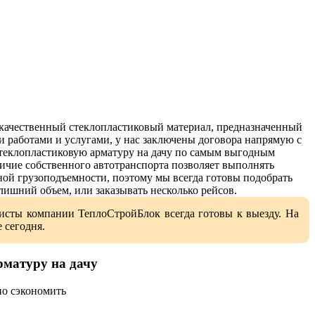
качественный стеклопластиковый материал, предназначенный
и работами и услугами, у нас заключены договора напрямую с
стеклопластиковую арматуру на дачу по самым выгодным
личие собственного автотранспорта позволяет выполнять
ной грузоподъемности, поэтому мы всегда готовы подобрать
лишний объем, или заказывать несколько рейсов.
листы компании ТеплоСтройБлок всегда готовы к выезду. На
 сегодня.
рматуру на дачу
но сэкономить