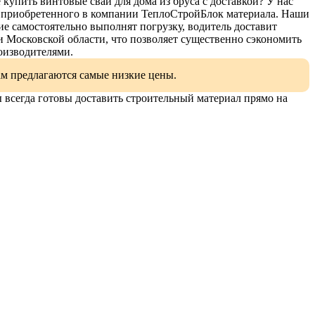
 купить винтовые сваи для дома из бруса с доставкой? У нас
 приобретенного в компании ТеплоСтройБлок материала. Наши
е самостоятельно выполнят погрузку, водитель доставит
 Московской области, что позволяет существенно сэкономить
оизводителями.
ам предлагаются самые низкие цены.
 всегда готовы доставить строительный материал прямо на