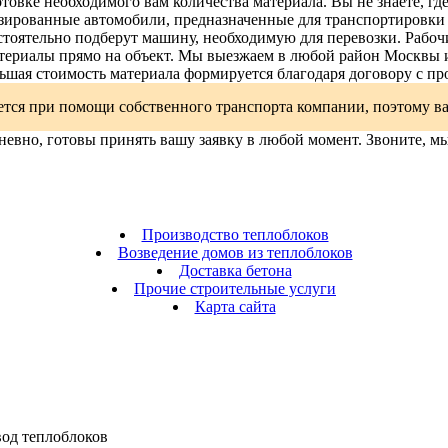
товке необходимого вам количества материала. Вы не знаете, где
зированные автомобили, предназначенные для транспортировки
тоятельно подберут машину, необходимую для перевозки. Рабочи
ериалы прямо на объект. Мы выезжаем в любой район Москвы и
ьшая стоимость материала формируется благодаря договору с пр
тся при помощи собственного транспорта компании, поэтому в
евно, готовы принять вашу заявку в любой момент. Звоните, мы
Производство теплоблоков
Возведение домов из теплоблоков
Доставка бетона
Прочие строительные услуги
Карта сайта
од теплоблоков