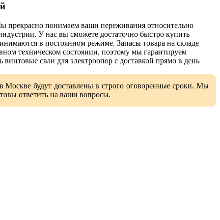
ой
Мы прекрасно понимаем ваши переживания относительно
индустрии. У нас вы сможете достаточно быстро купить
ринимаются в постоянном режиме. Запасы товара на складе
авном техническом состоянии, поэтому мы гарантируем
 винтовые сваи для электроопор с доставкой прямо в день
в Москве будут доставлены в строго оговоренные сроки. Мы
товы ответить на ваши вопросы.