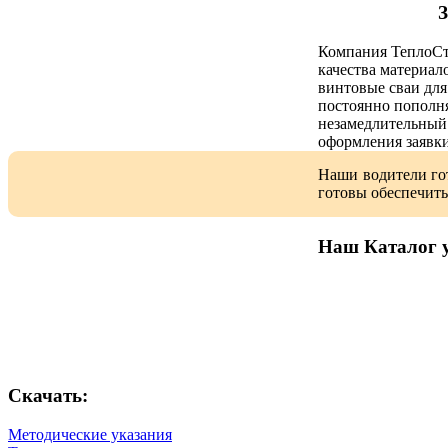
З
Компания ТеплоСт
качества материал
винтовые сваи для
постоянно пополня
незамедлительный 
оформления заявки
Наши водители гот
готовы обеспечить
Наш Каталог у
Скачать:
Методические указания