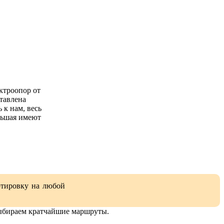
ктроопор от
ставлена
 к нам, весь
льшая имеют
ортировку на любой
выбираем кратчайшие маршруты.