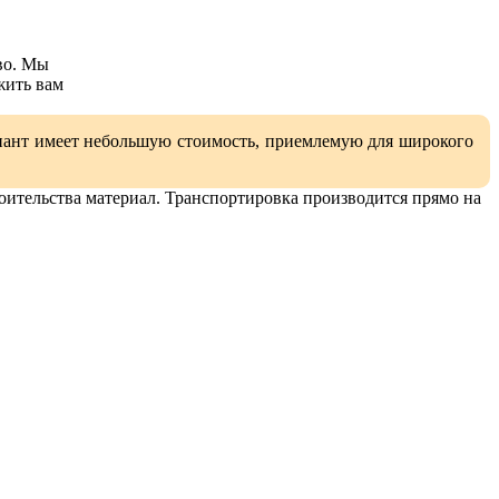
во. Мы
жить вам
риант имеет небольшую стоимость, приемлемую для широкого
оительства материал. Транспортировка производится прямо на